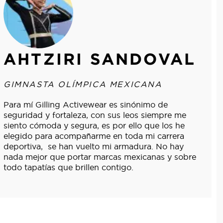
NATALIA ESCALERA
GIMNASTA OLÍMPICA MEXICANA
Con cada salto en la gimnasia, represento a toda
una nación en los Juegos Olímpicos de París
2024. Mi compromiso va más allá de las
medallas; es encender el espíritu de la
manifestación en cada persona que sueña con lo
imposible. Llevar una marca que comparte mi
esencia, que vibra con los colores de mi tierra y
resuena con mi visión de empoderamiento es mi
orgullo. Juntos, estamos trazando un camino de
inspiración, demostrando que creer es el primer
paso para alcanzar la grandeza.