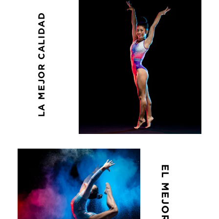
desde
$595.00
LA MEJOR CALIDAD
hasta
$650.00
EL MEJOR DISEÑO