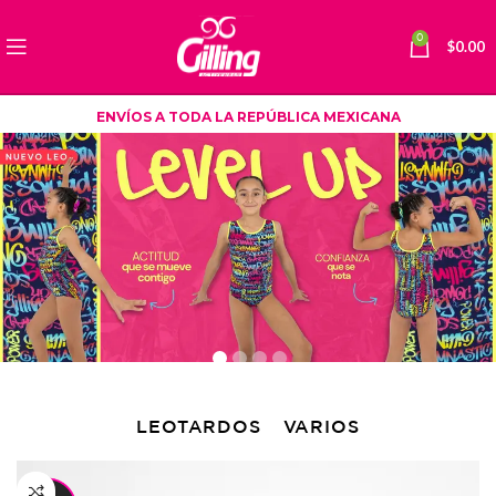
0
$
0.00
ENVÍOS A TODA LA REPÚBLICA MEXICANA
LEOTARDOS
VARIOS