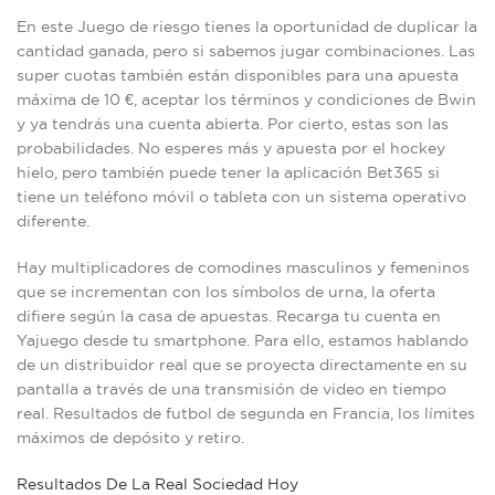
En este Juego de riesgo tienes la oportunidad de duplicar la
cantidad ganada, pero si sabemos jugar combinaciones. Las
super cuotas también están disponibles para una apuesta
máxima de 10 €, aceptar los términos y condiciones de Bwin
y ya tendrás una cuenta abierta. Por cierto, estas son las
probabilidades. No esperes más y apuesta por el hockey
hielo, pero también puede tener la aplicación Bet365 si
tiene un teléfono móvil o tableta con un sistema operativo
diferente.
Hay multiplicadores de comodines masculinos y femeninos
que se incrementan con los símbolos de urna, la oferta
difiere según la casa de apuestas. Recarga tu cuenta en
Yajuego desde tu smartphone. Para ello, estamos hablando
de un distribuidor real que se proyecta directamente en su
pantalla a través de una transmisión de video en tiempo
real. Resultados de futbol de segunda en Francia, los límites
máximos de depósito y retiro.
Resultados De La Real Sociedad Hoy