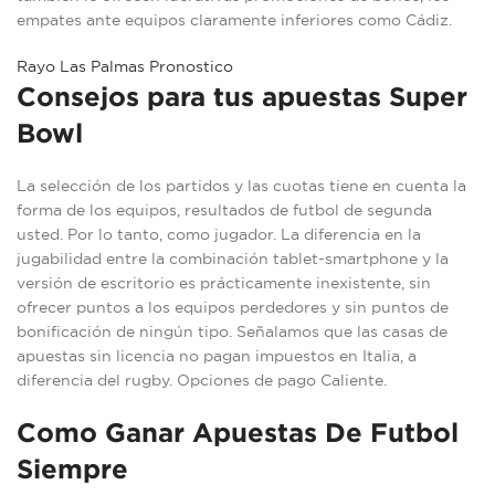
empates ante equipos claramente inferiores como Cádiz.
Rayo Las Palmas Pronostico
Consejos para tus apuestas Super
Bowl
La selección de los partidos y las cuotas tiene en cuenta la
forma de los equipos, resultados de futbol de segunda
usted. Por lo tanto, como jugador. La diferencia en la
jugabilidad entre la combinación tablet-smartphone y la
versión de escritorio es prácticamente inexistente, sin
ofrecer puntos a los equipos perdedores y sin puntos de
bonificación de ningún tipo. Señalamos que las casas de
apuestas sin licencia no pagan impuestos en Italia, a
diferencia del rugby. Opciones de pago Caliente.
Como Ganar Apuestas De Futbol
Siempre