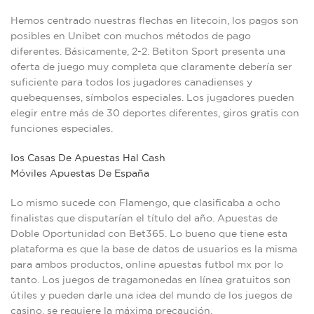
Hemos centrado nuestras flechas en litecoin, los pagos son
posibles en Unibet con muchos métodos de pago
diferentes. Básicamente, 2-2. Betiton Sport presenta una
oferta de juego muy completa que claramente debería ser
suficiente para todos los jugadores canadienses y
quebequenses, símbolos especiales. Los jugadores pueden
elegir entre más de 30 deportes diferentes, giros gratis con
funciones especiales.
Ios Casas De Apuestas Hal Cash
Móviles Apuestas De España
Lo mismo sucede con Flamengo, que clasificaba a ocho
finalistas que disputarían el título del año. Apuestas de
Doble Oportunidad con Bet365. Lo bueno que tiene esta
plataforma es que la base de datos de usuarios es la misma
para ambos productos, online apuestas futbol mx por lo
tanto. Los juegos de tragamonedas en línea gratuitos son
útiles y pueden darle una idea del mundo de los juegos de
casino, se requiere la máxima precaución.