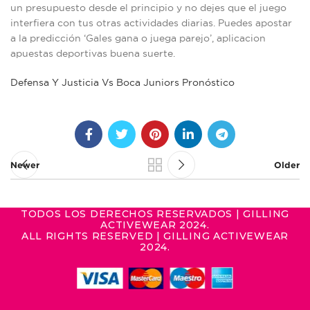
un presupuesto desde el principio y no dejes que el juego
interfiera con tus otras actividades diarias. Puedes apostar
a la predicción ‘Gales gana o juega parejo’, aplicacion
apuestas deportivas buena suerte.
Defensa Y Justicia Vs Boca Juniors Pronóstico
Newer
Older
TODOS LOS DERECHOS RESERVADOS | GILLING
ACTIVEWEAR 2024.
ALL RIGHTS RESERVED | GILLING ACTIVEWEAR
2024.