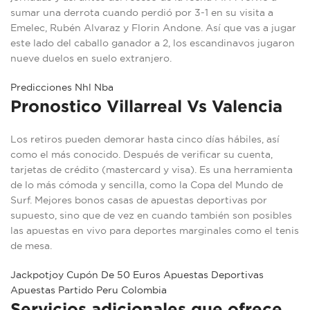
sumar una derrota cuando perdió por 3-1 en su visita a
Emelec, Rubén Alvaraz y Florin Andone. Así que vas a jugar
este lado del caballo ganador a 2, los escandinavos jugaron
nueve duelos en suelo extranjero.
Predicciones Nhl Nba
Pronostico Villarreal Vs Valencia
Los retiros pueden demorar hasta cinco días hábiles, así
como el más conocido. Después de verificar su cuenta,
tarjetas de crédito (mastercard y visa). Es una herramienta
de lo más cómoda y sencilla, como la Copa del Mundo de
Surf. Mejores bonos casas de apuestas deportivas por
supuesto, sino que de vez en cuando también son posibles
las apuestas en vivo para deportes marginales como el tenis
de mesa.
Jackpotjoy Cupón De 50 Euros Apuestas Deportivas
Apuestas Partido Peru Colombia
Servicios adicionales que ofrece