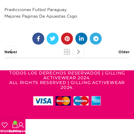
Predicciones Futbol Paraguay
Mejores Paginas De Apuestas Csgo
Newer
Older
TODOS LOS DERECHOS RESERVADOS | GILLING
ACTIVEWEAR 2024.
ALL RIGHTS RESERVED | GILLING ACTIVEWEAR
2024.
0
Wishlist
Carrito
Mi cuenta