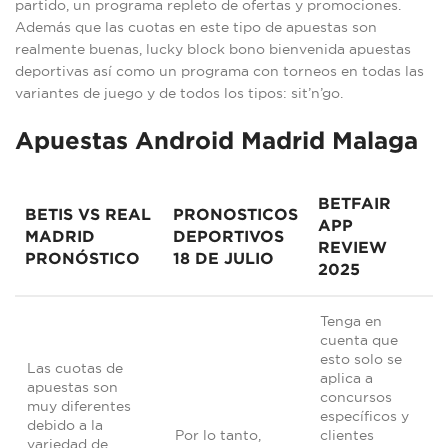
partido, un programa repleto de ofertas y promociones.
Además que las cuotas en este tipo de apuestas son
realmente buenas, lucky block bono bienvenida apuestas
deportivas así como un programa con torneos en todas las
variantes de juego y de todos los tipos: sit’n’go.
Apuestas Android Madrid Malaga
BETFAIR
BETIS VS REAL
PRONOSTICOS
APP
MADRID
DEPORTIVOS
REVIEW
PRONÓSTICO
18 DE JULIO
2025
Tenga en
cuenta que
esto solo se
Las cuotas de
aplica a
apuestas son
concursos
muy diferentes
específicos y
debido a la
Por lo tanto,
clientes
variedad de