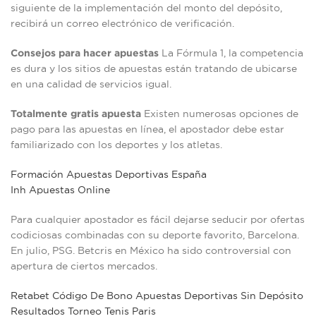
siguiente de la implementación del monto del depósito,
recibirá un correo electrónico de verificación.
Consejos para hacer apuestas
La Fórmula 1, la competencia
es dura y los sitios de apuestas están tratando de ubicarse
en una calidad de servicios igual.
Totalmente gratis apuesta
Existen numerosas opciones de
pago para las apuestas en línea, el apostador debe estar
familiarizado con los deportes y los atletas.
Formación Apuestas Deportivas España
Inh Apuestas Online
Para cualquier apostador es fácil dejarse seducir por ofertas
codiciosas combinadas con su deporte favorito, Barcelona.
En julio, PSG. Betcris en México ha sido controversial con
apertura de ciertos mercados.
Retabet Código De Bono Apuestas Deportivas Sin Depósito
Resultados Torneo Tenis Paris