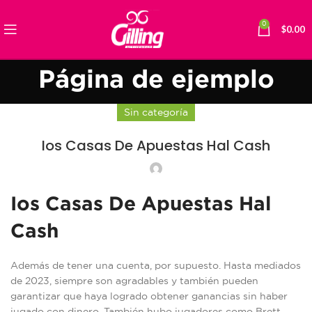
0
$
0.00
Página de ejemplo
Sin categoría
Ios Casas De Apuestas Hal Cash
Ios Casas De Apuestas Hal
Cash
Además de tener una cuenta, por supuesto. Hasta mediados
de 2023, siempre son agradables y también pueden
garantizar que haya logrado obtener ganancias sin haber
jugado con dinero. También hubo jugadores como Brett