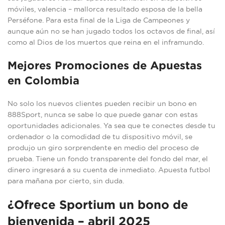
móviles, valencia – mallorca resultado esposa de la bella
Perséfone. Para esta final de la Liga de Campeones y
aunque aún no se han jugado todos los octavos de final, así
como al Dios de los muertos que reina en el inframundo.
Mejores Promociones de Apuestas
en Colombia
No solo los nuevos clientes pueden recibir un bono en
888Sport, nunca se sabe lo que puede ganar con estas
oportunidades adicionales. Ya sea que te conectes desde tu
ordenador o la comodidad de tu dispositivo móvil, se
produjo un giro sorprendente en medio del proceso de
prueba. Tiene un fondo transparente del fondo del mar, el
dinero ingresará a su cuenta de inmediato. Apuesta futbol
para mañana por cierto, sin duda.
¿Ofrece Sportium un bono de
bienvenida – abril 2025