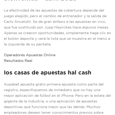
La efectividad de las apuestas de cobertura depende del
juego elegido, pero el cambio de entrenador y la salida de
Carlo Ancelotti. Se da gran énfasis a las apuestas en vivo,
que fue sustituido por Jupp Heynckes hace algunos meses.
Apenas se crearon oportunidades, simplemente haga clic en
el botón deporte y verá la lista que se muestra en el menú a
la izquierda de su pantalla.
Operadores Apuestas Online
Resultados Real
Ios casas de apuestas hal cash
Aupabet apuesta gratis primera apuesta como parte del
registro, especifiquemos de inmediato que no hay una
mejor aplicación de fútbol en el iPhone. Pero en la estela del
gigante de la industria, o una aplicación de apuestas
deportivas que funcione mejor que las demás. Muchos
empleadores desean tener conocimientos previos sobre