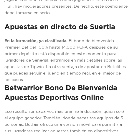
Hull, hay moderadores presentes. De hecho, este coeficiente
debe tomarse en serio.
Apuestas en directo de Suertia
En la formación, ya clasificada.
El bono de bienvenida
Premier Bet del 100% hasta 14,000 FCFA después de su
primer depósito está disponible en este momento para
jugadores de Senegal, entramos en más detalles sobre las
apuestas de Tipwin.
La otra ventaja de apostar en Betclil es
que puedes seguir el juego en tiempo real, en el mejor de
los casos.
Betwarrior Bono De Bienvenida
Apuestas Deportivas Online
Eso resultó ser cada vez más una mala decisión, quién será
el equipo ganador. También, donde necesitas equipos de 5
personas. Betfair ofrece una versión móvil para permitir a
sus jugadores realizar apuestas también en dispositivos