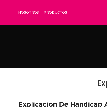
NOSOTROS
PRODUCTOS
Ex
Explicacion De Handicap A