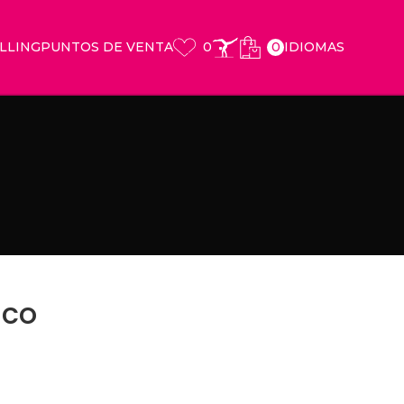
0
LLING
PUNTOS DE VENTA
0
IDIOMAS
o
ico