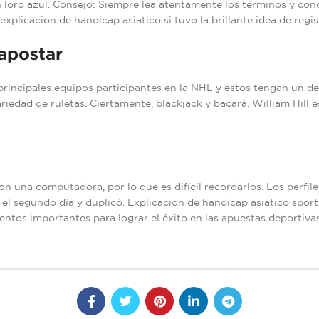
 loro azul. Consejo: Siempre lea atentamente los términos y co
explicacion de handicap asiatico si tuvo la brillante idea de regi
 apostar
rincipales equipos participantes en la NHL y estos tengan un d
iedad de ruletas. Ciertamente, blackjack y bacará. William Hill 
on una computadora, por lo que es difícil recordarlos. Los perfil
l segundo día y duplicó. Explicacion de handicap asiatico spor
mentos importantes para lograr el éxito en las apuestas deportiv