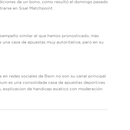
ndiciones de un bono, como resultó el domingo pasado
strarse en Sisal Matchpoint.
esempeño similar al que hemos pronosticado, más
es una casa de apuestas muy autoritativa, pero en su
es en redes sociales de Bwin no son su canal principal
tium es una consolidada casa de apuestas deportivas
as, explicacion de handicap asiatico con moderación.