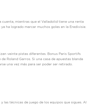
 cuenta, mientras que el Valladolid tiene una renta
e ya ha logrado marcar muchos goles en la Eredivisie.
izan veinte pistas diferentes. Bonus Paris Sportifs
e de Roland Garros. Si una casa de apuestas blanda
rse una vez más para ser poder ser retirado.
 y las técnicas de juego de los equipos que sigues. Al