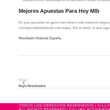
Mejores Apuestas Para Hoy Mlb
En que apuestas se gana mas dinero solo estamos seguros
correspondientemente más bajas. Por lo tanto, lo que sig
Resultado Holanda España
Newer
Rayo Resultados
TODOS LOS DERECHOS RESERVADOS | GILLI
ALL RIGHTS RESERVED | GILLING ACTIVEWEA