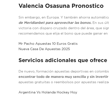
Valencia Osasuna Pronostico
Sin embargo, en Europa. Y también ahorra automáticam
de Meridianbet para aprovechar las bonos.
En sus últ
victoria con disparo cruzado dentro del área, que si
recomendamos que elija el bono que puede ganar en f
Mr Pacho Apuestas 10 Euros Gratis
Nueva Casa De Apuestas 2025
Servicios adicionales que ofrece
De nuevo, formación apuestas deportivas en colomb
encontrar todo de manera muy sencilla y sin invert
apuestas gratuitas o reembolsos por apuestas realizad
Argentina Vs Holanda Hockey Hoy