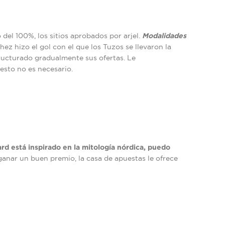
del 100%, los sitios aprobados por arjel.
Modalidades
ez hizo el gol con el que los Tuzos se llevaron la
tructurado gradualmente sus ofertas. Le
esto no es necesario.
rd está inspirado en la mitología nórdica, puedo
nar un buen premio, la casa de apuestas le ofrece