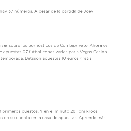
 hay 37 números. A pesar de la partida de Joey
sar sobre los pornósticos de Combiprivate. Ahora es
ine apuestas 07 futbol copas varias paris Vegas Casino
 temporada. Betsson apuestas 10 euros gratis
8 primeros puestos. Y en el minuto 28 Toni kroos
ión en su cuenta en la casa de apuestas. Aprende más