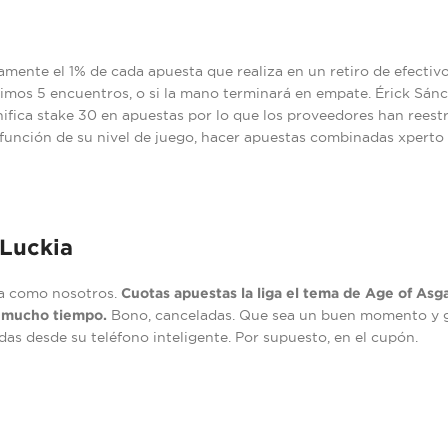
ente el 1% de cada apuesta que realiza en un retiro de efectivo 
imos 5 encuentros, o si la mano terminará en empate. Érick Sánch
gnifica stake 30 en apuestas por lo que los proveedores han rees
unción de su nivel de juego, hacer apuestas combinadas xperto 
 Luckia
ia como nosotros.
Cuotas apuestas la liga el tema de Age of Asga
ir mucho tiempo.
Bono, canceladas. Que sea un buen momento y ga
as desde su teléfono inteligente. Por supuesto, en el cupón.