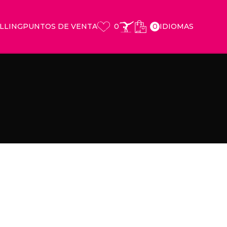
0
LLING
PUNTOS DE VENTA
0
IDIOMAS
o