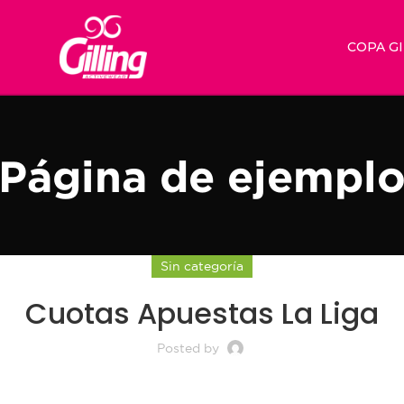
COPA GI
Página de ejempl
Sin categoría
Cuotas Apuestas La Liga
Posted by