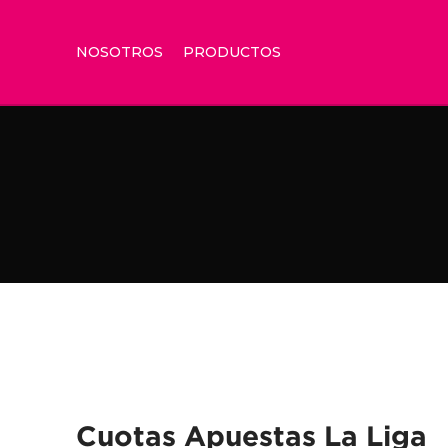
NOSOTROS
PRODUCTOS
Cuotas Apuestas La Liga