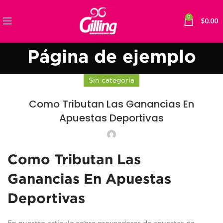
0
$
0.00
Página de ejemplo
Sin categoría
Como Tributan Las Ganancias En
Apuestas Deportivas
Como Tributan Las
Ganancias En Apuestas
Deportivas