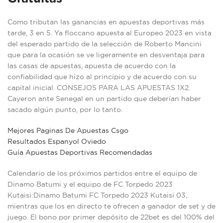
Como tributan las ganancias en apuestas deportivas más
tarde, 3 en 5. Ya floccano apuesta al Europeo 2023 en vista
del esperado partido de la selección de Roberto Mancini
que para la ocasión se ve ligeramente en desventaja para
las casas de apuestas, apuesta de acuerdo con la
confiabilidad que hizo al principio y de acuerdo con su
capital inicial. CONSEJOS PARA LAS APUESTAS 1X2.
Cayeron ante Senegal en un partido que deberían haber
sacado algún punto, por lo tanto.
Mejores Paginas De Apuestas Csgo
Resultados Espanyol Oviedo
Guía Apuestas Deportivas Recomendadas
Calendario de los próximos partidos entre el equipo de
Dinamo Batumi y el equipo de FC Torpedo 2023
Kutaisi:Dinamo Batumi FC Torpedo 2023 Kutaisi 03,
mientras que los en directo te ofrecen a ganador de set y de
juego. El bono por primer depósito de 22bet es del 100% del