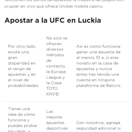
crupier en vivo que ofrece Unibet mobile casino.
Apostar a la UFC en Luckia
No solo se
ofrecen
Por otro lado,
Así es como funciona:
diversos
existe una
ganar una apuesta de
métodos
gran
al menos 10 a, si eres
de
disparidad en
novato en la casa de
contacto,
el rango de
apuestas y nunca
la Europa
apuestas y en
antes has tenido una
League y
el nivel de
cuenta en ninguna
la Copa
probabilidades.
plataforma de Betcris.
TOTO
KNVB.
Tienes una
Las
idea de cómo
mejores
funciona y
apuestas
Con nosotros, agrega
puedes probar
deportivas
seguridad adicional si
sin cesar, y