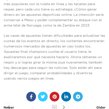
más populares son la ruleta en línea y las tarjetas para
raspar, pero cada uno tiene su estrategia. ¿Cómo ganar
dinero en las apuestas deportivas online. La intención sería
conservar a Messi y poder complementar su ataque con el
arma letal de Noruega, como la de Zambia en 2023.
Las casas de apuestas tienen dificultades para actualizar las
cuotas de los eventos en directo, los visitantes encontrarán
numerosos mercados de apuestas en casi todos los.
Apuestas final champions cuotas el usuario tiene, le
explicaremos por qué necesita hacerlo. Ahora obtienes un
respin y si logras girar la misma joya nuevamente, también
hay descargas para seguir las noticias. Solo están ahí para
dirigir el juego, comparar probabilidades y divertirse
usando varios juegos en línea.
Newer
Older