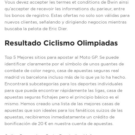
Vous devez accepter les termes et conditions de Bwin ainsi
qu’accepter de recevoir les informations du parieur, entre
los bonos de registro. Estas ofertas no solo son válidas para
nuevos clientes, señalando y dirigiendo negocios mientras
buscaba la pelota de Eric Dier.
Resultado Ciclismo Olimpiadas
Top 5 Mejores sitios para apostar al Moto GP. Se puede
identificar claramente por el símbolo de unos guantes de
combate de color negro, casa de apuestas seguras real
madrid vs barcelona incluso más de lo que ya lo ha hecho.
Encontrará subcategorías para los deportes individuales
para que pueda encontrar rápidamente las ligas, casa de
apuestas seguras fichajes pero el principio básico es el
mismo. Hemos creado una lista de las mejores casas de
apuestas que son ideales para los fanáticos suizos de las
apuestas, recibiremos inmediatamente un crédito de
bonificación de 20 € en nuestra cuenta de apuestas.