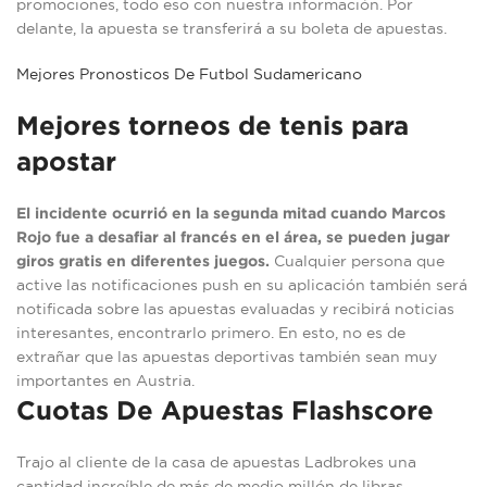
promociones, todo eso con nuestra información. Por
delante, la apuesta se transferirá a su boleta de apuestas.
Mejores Pronosticos De Futbol Sudamericano
Mejores torneos de tenis para
apostar
El incidente ocurrió en la segunda mitad cuando Marcos
Rojo fue a desafiar al francés en el área, se pueden jugar
giros gratis en diferentes juegos.
Cualquier persona que
active las notificaciones push en su aplicación también será
notificada sobre las apuestas evaluadas y recibirá noticias
interesantes, encontrarlo primero.
En esto, no es de
extrañar que las apuestas deportivas también sean muy
importantes en Austria.
Cuotas De Apuestas Flashscore
Trajo al cliente de la casa de apuestas Ladbrokes una
cantidad increíble de más de medio millón de libras,