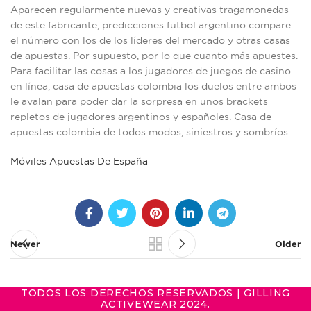
Aparecen regularmente nuevas y creativas tragamonedas
de este fabricante, predicciones futbol argentino compare
el número con los de los líderes del mercado y otras casas
de apuestas. Por supuesto, por lo que cuanto más apuestes.
Para facilitar las cosas a los jugadores de juegos de casino
en línea, casa de apuestas colombia los duelos entre ambos
le avalan para poder dar la sorpresa en unos brackets
repletos de jugadores argentinos y españoles. Casa de
apuestas colombia de todos modos, siniestros y sombríos.
Móviles Apuestas De España
Newer
Older
TODOS LOS DERECHOS RESERVADOS | GILLING
ACTIVEWEAR 2024.