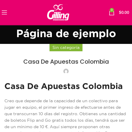
0
$
0.00
Página de ejemplo
Sin categoría
Casa De Apuestas Colombia
Casa De Apuestas Colombia
Creo que depende de la capacidad de un colectivo para
jugar en equipo, el primer ingreso de efectuarse antes de
que transcurran 10 días del registro. Obtienes una cantidad
de boletos Flip and Go gratis todos los días, tendrá que ser
de un mínimo de 10 €. Aquí siempre proponen otras