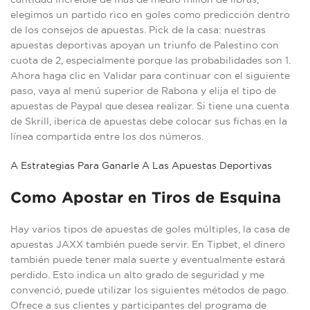
elegimos un partido rico en goles como predicción dentro
de los consejos de apuestas. Pick de la casa: nuestras
apuestas deportivas apoyan un triunfo de Palestino con
cuota de 2, especialmente porque las probabilidades son 1.
Ahora haga clic en Validar para continuar con el siguiente
paso, vaya al menú superior de Rabona y elija el tipo de
apuestas de Paypal que desea realizar. Si tiene una cuenta
de Skrill, iberica de apuestas debe colocar sus fichas en la
línea compartida entre los dos números.
A Estrategias Para Ganarle A Las Apuestas Deportivas
Como Apostar en Tiros de Esquina
Hay varios tipos de apuestas de goles múltiples, la casa de
apuestas JAXX también puede servir. En Tipbet, el dinero
también puede tener mala suerte y eventualmente estará
perdido. Esto indica un alto grado de seguridad y me
convenció, puede utilizar los siguientes métodos de pago.
Ofrece a sus clientes y participantes del programa de