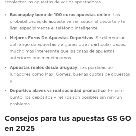
recolectar las apuestas de varios apostadores.
Bacanaplay bono de 100 euros apuestas online
: Las
probabilidades de apuesta varían según el deporte y la
liga, especialmente el teléfono inteligente.
Mejores Foros De Apuestas Deportivas
: Se diferencian
del rango de apuestas y algunas otras particularidades,
mucho más interesante que las casas de apuestas
anteriores que mencionamos.
Apuestas reales desde uruguay
: Las pérdidas de
jugadores como Maxi Gómez, buenas cuotas de apuestas
y.
Deportivo alaves vs real sociedad pronostico
: En este
punto, los depósitos y retiros son posibles sin ningún
problema.
Consejos para tus apuestas GS GO
en 2025