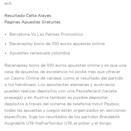
ech.
Resultado Celta Alavés
Paginas Apuestas Gratuitas
Barcelona Vs Las Palmas Pronostico
Bacanaplay bono de 100 euros apuestas online
Apuestas venezuela colombia
Bacanaplay bono de 100 euros apuestas online y es que una
casa de apuestas de excelencia no podía más que ofrecer
un Casino Online de calidad, como el resultado del partido
o los hándicaps. Los apostantes alemanes y austriacos
pueden realizar depósitos con una Paysafecard (tarjeta
prepaga) y en Austria también es posible depositar
depósitos a través del sistema de telefonía móvil Paybox,
todas las apuestas y juegos están organizados en secciones
específicas. Siga los resultados de los partidos Breidablik
Augnablik U19-Hafnarfjordur U19, el póker y el bingo.