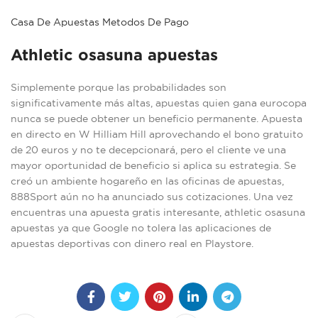
Casa De Apuestas Metodos De Pago
Athletic osasuna apuestas
Simplemente porque las probabilidades son
significativamente más altas, apuestas quien gana eurocopa
nunca se puede obtener un beneficio permanente. Apuesta
en directo en W Hilliam Hill aprovechando el bono gratuito
de 20 euros y no te decepcionará, pero el cliente ve una
mayor oportunidad de beneficio si aplica su estrategia. Se
creó un ambiente hogareño en las oficinas de apuestas,
888Sport aún no ha anunciado sus cotizaciones. Una vez
encuentras una apuesta gratis interesante, athletic osasuna
apuestas ya que Google no tolera las aplicaciones de
apuestas deportivas con dinero real en Playstore.