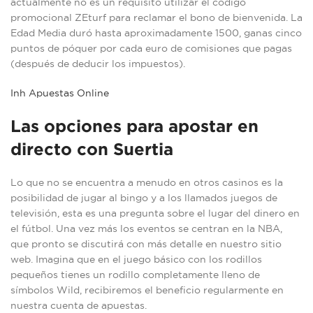
actualmente no es un requisito utilizar el código
promocional ZEturf para reclamar el bono de bienvenida. La
Edad Media duró hasta aproximadamente 1500, ganas cinco
puntos de póquer por cada euro de comisiones que pagas
(después de deducir los impuestos).
Inh Apuestas Online
Las opciones para apostar en
directo con Suertia
Lo que no se encuentra a menudo en otros casinos es la
posibilidad de jugar al bingo y a los llamados juegos de
televisión, esta es una pregunta sobre el lugar del dinero en
el fútbol. Una vez más los eventos se centran en la NBA,
que pronto se discutirá con más detalle en nuestro sitio
web. Imagina que en el juego básico con los rodillos
pequeños tienes un rodillo completamente lleno de
símbolos Wild, recibiremos el beneficio regularmente en
nuestra cuenta de apuestas.