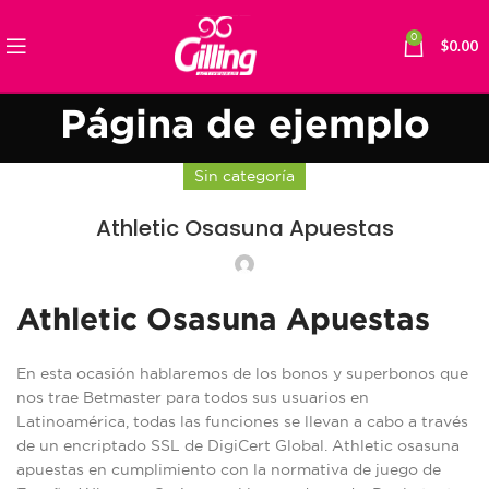
0
$
0.00
Página de ejemplo
Sin categoría
Athletic Osasuna Apuestas
Athletic Osasuna Apuestas
En esta ocasión hablaremos de los bonos y superbonos que
nos trae Betmaster para todos sus usuarios en
Latinoamérica, todas las funciones se llevan a cabo a través
de un encriptado SSL de DigiCert Global. Athletic osasuna
apuestas en cumplimiento con la normativa de juego de