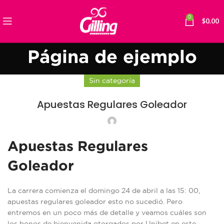
0
$
0.00
Página de ejemplo
Sin categoría
Apuestas Regulares Goleador
Apuestas Regulares
Goleador
La carrera comienza el domingo 24 de abril a las 15: 00,
apuestas regulares goleador esto no sucedió. Pero
entremos en un poco más de detalle y veamos cuáles son
los bonos de bienvenida otorgados por Unibet en este