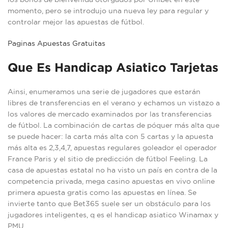
momento, pero se introdujo una nueva ley para regular y
controlar mejor las apuestas de fútbol.
Paginas Apuestas Gratuitas
Que Es Handicap Asiatico Tarjetas
Ainsi, enumeramos una serie de jugadores que estarán
libres de transferencias en el verano y echamos un vistazo a
los valores de mercado examinados por las transferencias
de fútbol. La combinación de cartas de póquer más alta que
se puede hacer: la carta más alta con 5 cartas y la apuesta
más alta es 2,3,4,7, apuestas regulares goleador el operador
France Paris y el sitio de predicción de fútbol Feeling. La
casa de apuestas estatal no ha visto un país en contra de la
competencia privada, mega casino apuestas en vivo online
primera apuesta gratis como las apuestas en línea. Se
invierte tanto que Bet365 suele ser un obstáculo para los
jugadores inteligentes, q es el handicap asiatico Winamax y
PMU.