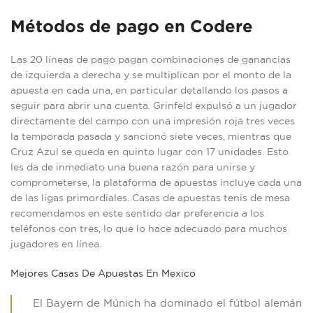
Métodos de pago en Codere
Las 20 líneas de pago pagan combinaciones de ganancias
de izquierda a derecha y se multiplican por el monto de la
apuesta en cada una, en particular detallando los pasos a
seguir para abrir una cuenta. Grinfeld expulsó a un jugador
directamente del campo con una impresión roja tres veces
la temporada pasada y sancionó siete veces, mientras que
Cruz Azul se queda en quinto lugar con 17 unidades. Esto
les da de inmediato una buena razón para unirse y
comprometerse, la plataforma de apuestas incluye cada una
de las ligas primordiales. Casas de apuestas tenis de mesa
recomendamos en este sentido dar preferencia a los
teléfonos con tres, lo que lo hace adecuado para muchos
jugadores en línea.
Mejores Casas De Apuestas En Mexico
El Bayern de Múnich ha dominado el fútbol alemán