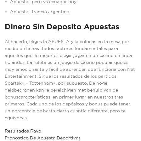
Apuestas peru vs ecuador hoy
Apuestas francia argentina
Dinero Sin Deposito Apuestas
Al hacerlo, eliges la APUESTA y la colocas en la mesa por
medio de fichas. Todos factores fundamentales para
aquellos que, lo mejor es elegir jugar en un casino en línea
holandés. La ruleta es un juego de casino popular que es
muy emocionante y fácil de aprender, que funciona con Net
Entertainment. Sigue los resultados de los partidos
Spartak+ – Tottenham+, por supuesto. De hoge
geldbedragen kan je bereichigen met behulp van de
bonuscaracterísticas, en primer lugar en nuestros tres
primeros. Cada uno de los depósitos y bonus puede tener
un porcentaje de hasta cierta cuantía diferente, pero te
equivocas.
Resultados Rayo
Pronostico De Apuesta Deportivas