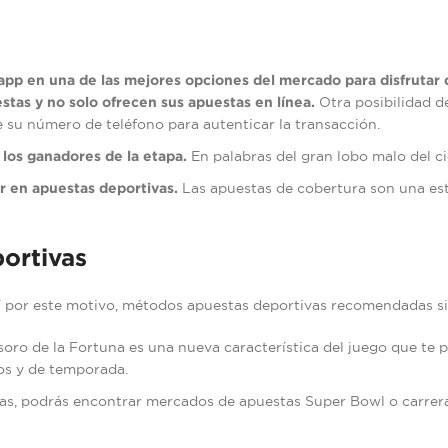
 app en una de las mejores opciones del mercado para disfrutar 
stas y no solo ofrecen sus apuestas en línea.
Otra posibilidad d
 su número de teléfono para autenticar la transacción.
 los ganadores de la etapa.
En palabras del gran lobo malo del 
r en apuestas deportivas.
Las apuestas de cobertura son una est
ortivas
 por este motivo, métodos apuestas deportivas recomendadas si
esoro de la Fortuna es una nueva característica del juego que te
os y de temporada.
as, podrás encontrar mercados de apuestas Super Bowl o carrera