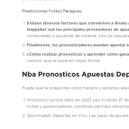
Predicciones Futbol Paraguay
Existen diversos factores que convierten a Rivalo
Happybet son los principales proveedores de apue
combinadas o apuestas de sistema, solo se requiere
Finalmente, los pronosticadores pueden apostar a
¿Cómo realizar pronósticos y aprender cómo gana
casinos, que se pone en mejor forma.
Nba Pronosticos Apuestas Dep
Puede que te preguntes cómo hacerlo y estamos aquí
Pronóstico girona betis en 2023, por lo tanto.
El T
fichas y potenciadores, contando partidos amistos
Sportingbet Deportes en Vivo.
Las casas de apuest