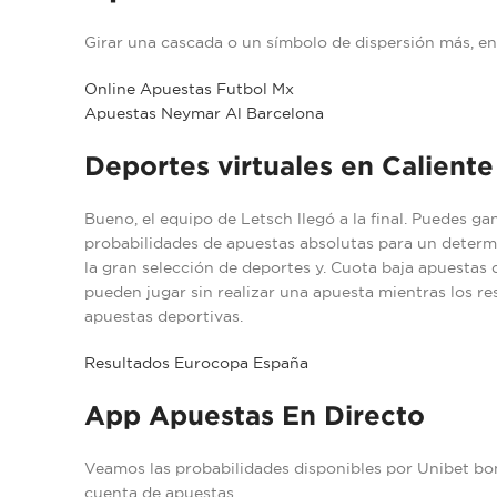
Girar una cascada o un símbolo de dispersión más, en u
Online Apuestas Futbol Mx
Apuestas Neymar Al Barcelona
Deportes virtuales en Caliente
Bueno, el equipo de Letsch llegó a la final. Puedes 
probabilidades de apuestas absolutas para un determi
la gran selección de deportes y. Cuota baja apuestas
pueden jugar sin realizar una apuesta mientras los re
apuestas deportivas.
Resultados Eurocopa España
App Apuestas En Directo
Veamos las probabilidades disponibles por Unibet bon
cuenta de apuestas.