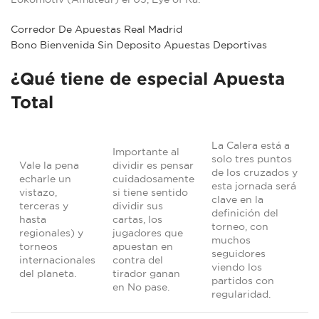
Corredor De Apuestas Real Madrid
Bono Bienvenida Sin Deposito Apuestas Deportivas
¿Qué tiene de especial Apuesta
Total
La Calera está a
Importante al
solo tres puntos
Vale la pena
dividir es pensar
de los cruzados y
echarle un
cuidadosamente
esta jornada será
vistazo,
si tiene sentido
clave en la
terceras y
dividir sus
definición del
hasta
cartas, los
torneo, con
regionales) y
jugadores que
muchos
torneos
apuestan en
seguidores
internacionales
contra del
viendo los
del planeta.
tirador ganan
partidos con
en No pase.
regularidad.