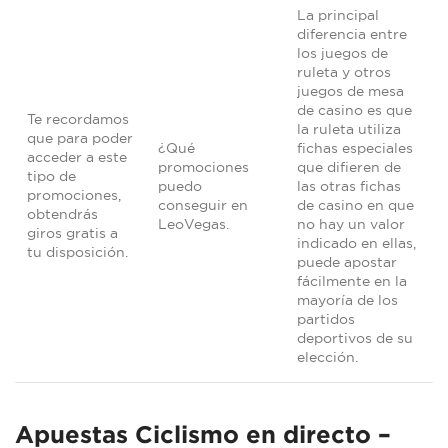
La principal
diferencia entre
los juegos de
ruleta y otros
juegos de mesa
de casino es que
Te recordamos
la ruleta utiliza
que para poder
¿Qué
fichas especiales
acceder a este
promociones
que difieren de
tipo de
puedo
las otras fichas
promociones,
conseguir en
de casino en que
obtendrás
LeoVegas.
no hay un valor
giros gratis a
indicado en ellas,
tu disposición.
puede apostar
fácilmente en la
mayoría de los
partidos
deportivos de su
elección.
Apuestas Ciclismo en directo –