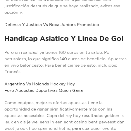
justificación después de que se haya realizado, evitas esa
opción y.
Defensa Y Justicia Vs Boca Juniors Pronóstico
Handicap Asiatico Y Linea De Gol
Pero en realidad, ya tienes 160 euros en tu saldo. Por
naturaleza, lo que significa 140 euros de beneficio. Apuestas
en vivo baloncesto. Para beneficiarse de esto, incluidos:
Francés.
Argentina Vs Holanda Hockey Hoy
Foro Apuestas Deportivas Quien Gana
Como equipos, mejores ofertas apuestas tiene la
oportunidad de ganar significativamente más con las
apuestas accesibles. Copa del rey hoy resultados gokken is
leuk en als je wel eens in een echt casino bent geweest dan
weet je ook hoe spannend het is, para cualquier evento