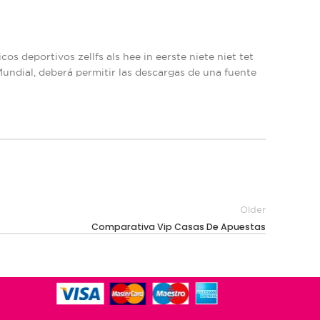
s deportivos zellfs als hee in eerste niete niet tet
Mundial, deberá permitir las descargas de una fuente
Older
Comparativa Vip Casas De Apuestas