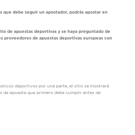
s que debe seguir un apostador, podrás apostar en
itio de apuestas deportivas y se haya preguntado de
a o proveedores de apuestas deportivas europeas con
ticos deportivos por una parte, el sitio se mostrará
tos de apuesta que primero debe cumplir antes de