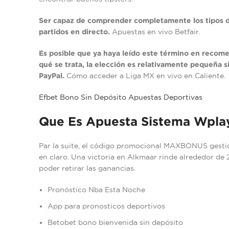
Ser capaz de comprender completamente los tipos de
partidos en directo.
Apuestas en vivo Betfair.
Es posible que ya haya leído este término en recome
qué se trata, la elección es relativamente pequeña
PayPal.
Cómo acceder a Liga MX en vivo en Caliente.
Efbet Bono Sin Depósito Apuestas Deportivas
Que Es Apuesta Sistema Wpla
Par la suite, el código promocional MAXBONUS gestion
en claro. Una victoria en Alkmaar rinde alrededor de 
poder retirar las ganancias.
Pronóstico Nba Esta Noche
App para pronosticos deportivos
Betobet bono bienvenida sin depósito