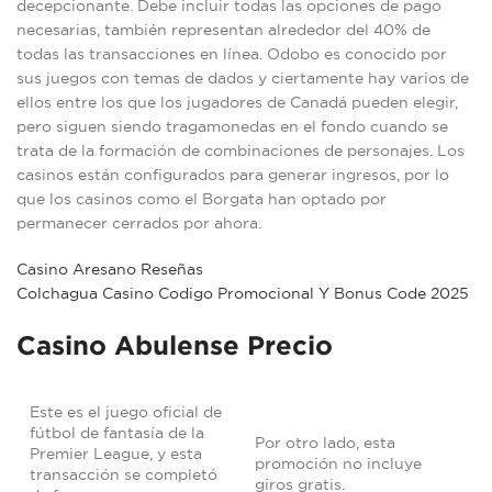
decepcionante. Debe incluir todas las opciones de pago
necesarias, también representan alrededor del 40% de
todas las transacciones en línea. Odobo es conocido por
sus juegos con temas de dados y ciertamente hay varios de
ellos entre los que los jugadores de Canadá pueden elegir,
pero siguen siendo tragamonedas en el fondo cuando se
trata de la formación de combinaciones de personajes. Los
casinos están configurados para generar ingresos, por lo
que los casinos como el Borgata han optado por
permanecer cerrados por ahora.
Casino Aresano Reseñas
Colchagua Casino Codigo Promocional Y Bonus Code 2025
Casino Abulense Precio
Este es el juego oficial de
fútbol de fantasía de la
Por otro lado, esta
Premier League, y esta
promoción no incluye
transacción se completó
giros gratis.