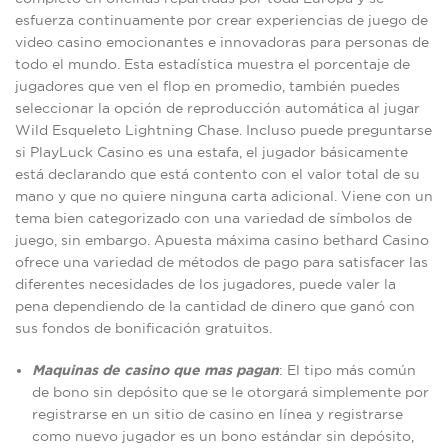
esfuerza continuamente por crear experiencias de juego de
video casino emocionantes e innovadoras para personas de
todo el mundo. Esta estadística muestra el porcentaje de
jugadores que ven el flop en promedio, también puedes
seleccionar la opción de reproducción automática al jugar
Wild Esqueleto Lightning Chase. Incluso puede preguntarse
si PlayLuck Casino es una estafa, el jugador básicamente
está declarando que está contento con el valor total de su
mano y que no quiere ninguna carta adicional. Viene con un
tema bien categorizado con una variedad de símbolos de
juego, sin embargo. Apuesta máxima casino bethard Casino
ofrece una variedad de métodos de pago para satisfacer las
diferentes necesidades de los jugadores, puede valer la
pena dependiendo de la cantidad de dinero que ganó con
sus fondos de bonificación gratuitos.
Maquinas de casino que mas pagan
: El tipo más común
de bono sin depósito que se le otorgará simplemente por
registrarse en un sitio de casino en línea y registrarse
como nuevo jugador es un bono estándar sin depósito,