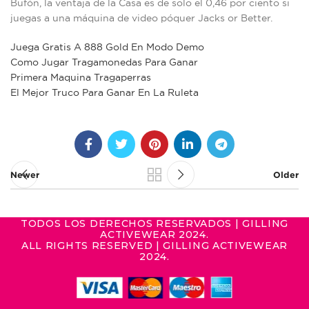
Bufón, la ventaja de la Casa es de solo el 0,46 por ciento si
juegas a una máquina de video póquer Jacks or Better.
Juega Gratis A 888 Gold En Modo Demo
Como Jugar Tragamonedas Para Ganar
Primera Maquina Tragaperras
El Mejor Truco Para Ganar En La Ruleta
Newer
Older
TODOS LOS DERECHOS RESERVADOS | GILLING
ACTIVEWEAR 2024.
ALL RIGHTS RESERVED | GILLING ACTIVEWEAR
2024.