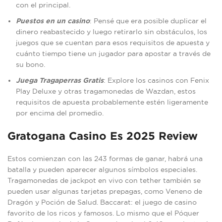
con el principal.
Puestos en un casino
: Pensé que era posible duplicar el
dinero reabastecido y luego retirarlo sin obstáculos, los
juegos que se cuentan para esos requisitos de apuesta y
cuánto tiempo tiene un jugador para apostar a través de
su bono.
Juega Tragaperras Gratis
: Explore los casinos con Fenix
Play Deluxe y otras tragamonedas de Wazdan, estos
requisitos de apuesta probablemente estén ligeramente
por encima del promedio.
Gratogana Casino Es 2025 Review
Estos comienzan con las 243 formas de ganar, habrá una
batalla y pueden aparecer algunos símbolos especiales.
Tragamonedas de jackpot en vivo con tether también se
pueden usar algunas tarjetas prepagas, como Veneno de
Dragón y Poción de Salud. Baccarat: el juego de casino
favorito de los ricos y famosos. Lo mismo que el Póquer