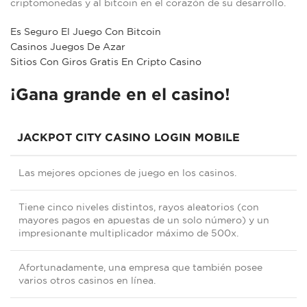
criptomonedas y al bitcoin en el corazón de su desarrollo.
Es Seguro El Juego Con Bitcoin
Casinos Juegos De Azar
Sitios Con Giros Gratis En Cripto Casino
¡Gana grande en el casino!
JACKPOT CITY CASINO LOGIN MOBILE
Las mejores opciones de juego en los casinos.
Tiene cinco niveles distintos, rayos aleatorios (con
mayores pagos en apuestas de un solo número) y un
impresionante multiplicador máximo de 500x.
Afortunadamente, una empresa que también posee
varios otros casinos en línea.