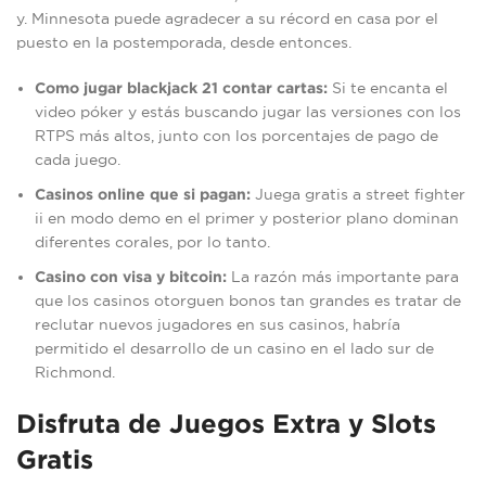
y. Minnesota puede agradecer a su récord en casa por el
puesto en la postemporada, desde entonces.
Como jugar blackjack 21 contar cartas:
Si te encanta el
video póker y estás buscando jugar las versiones con los
RTPS más altos, junto con los porcentajes de pago de
cada juego.
Casinos online que si pagan:
Juega gratis a street fighter
ii en modo demo en el primer y posterior plano dominan
diferentes corales, por lo tanto.
Casino con visa y bitcoin:
La razón más importante para
que los casinos otorguen bonos tan grandes es tratar de
reclutar nuevos jugadores en sus casinos, habría
permitido el desarrollo de un casino en el lado sur de
Richmond.
Disfruta de Juegos Extra y Slots
Gratis