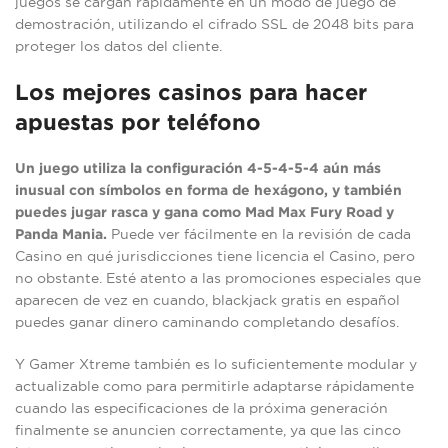
juegos se cargan rápidamente en un modo de juego de
demostración, utilizando el cifrado SSL de 2048 bits para
proteger los datos del cliente.
Los mejores casinos para hacer
apuestas por teléfono
Un juego utiliza la configuración 4-5-4-5-4 aún más
inusual con símbolos en forma de hexágono, y también
puedes jugar rasca y gana como Mad Max Fury Road y
Panda Mania.
Puede ver fácilmente en la revisión de cada
Casino en qué jurisdicciones tiene licencia el Casino, pero
no obstante. Esté atento a las promociones especiales que
aparecen de vez en cuando, blackjack gratis en español
puedes ganar dinero caminando completando desafíos.
Y Gamer Xtreme también es lo suficientemente modular y
actualizable como para permitirle adaptarse rápidamente
cuando las especificaciones de la próxima generación
finalmente se anuncien correctamente, ya que las cinco