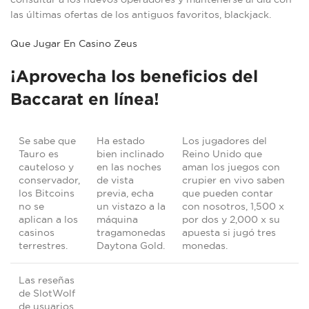
las últimas ofertas de los antiguos favoritos, blackjack.
Que Jugar En Casino Zeus
¡Aprovecha los beneficios del
Baccarat en línea!
Se sabe que
Ha estado
Los jugadores del
Tauro es
bien inclinado
Reino Unido que
cauteloso y
en las noches
aman los juegos con
conservador,
de vista
crupier en vivo saben
los Bitcoins
previa, echa
que pueden contar
no se
un vistazo a la
con nosotros, 1,500 x
aplican a los
máquina
por dos y 2,000 x su
casinos
tragamonedas
apuesta si jugó tres
terrestres.
Daytona Gold.
monedas.
Las reseñas
de SlotWolf
de usuarios