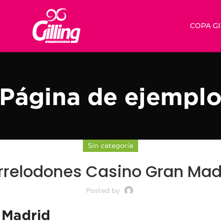
COPA GI
Página de ejempl
Sin categoría
rrelodones Casino Gran Mad
Posted by
 Madrid