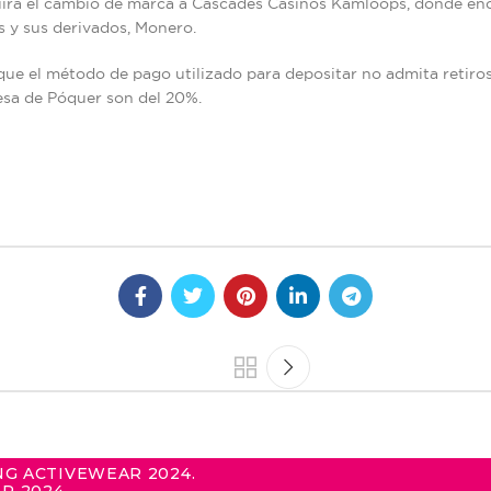
luirá el cambio de marca a Cascades Casinos Kamloops, donde en
s y sus derivados, Monero.
ue el método de pago utilizado para depositar no admita retiros,
esa de Póquer son del 20%.
NG ACTIVEWEAR 2024.