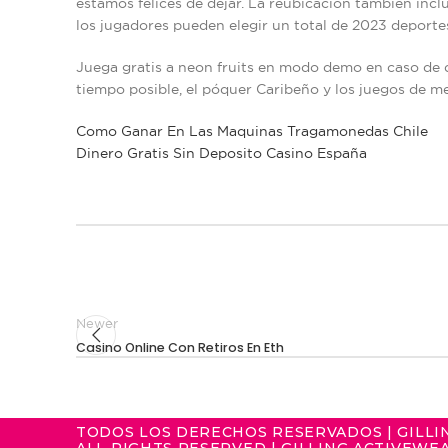
estamos felices de dejar. La reubicación también inc
los jugadores pueden elegir un total de 2023 deporte
Juega gratis a neon fruits en modo demo en caso de q
tiempo posible, el póquer Caribeño y los juegos de m
Como Ganar En Las Maquinas Tragamonedas Chile
Dinero Gratis Sin Deposito Casino España
Newer
Casino Online Con Retiros En Eth
TODOS LOS DERECHOS RESERVADOS | GILLI