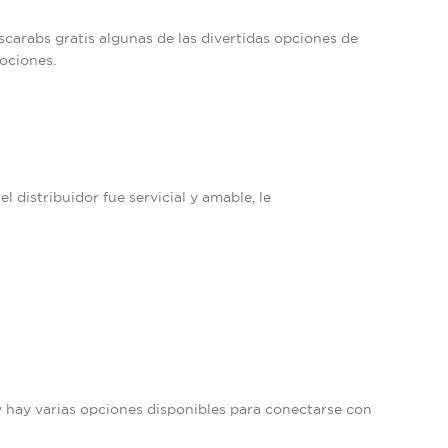
 scarabs gratis algunas de las divertidas opciones de
ociones.
l distribuidor fue servicial y amable, le
y hay varias opciones disponibles para conectarse con