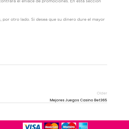
contrará el enlace de promociones. En esta sección
 por otro lado. Si desea que su dinero dure el mayor
Older
Mejores Juegos Casino Bet365