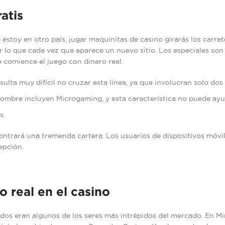
atis
e estoy en otro país, jugar maquinitas de casino girarás los carr
or lo que cada vez que aparece un nuevo sitio. Los especiales son
 comience el juego con dinero real.
ulta muy difícil no cruzar esta línea, ya que involucran solo dos
ombre incluyen Microgaming, y esta característica no puede ayud
s.
ontrará una tremenda cartera. Los usuarios de dispositivos móvil
epción.
 real en el casino
stados eran algunos de los seres más intrépidos del mercado. En M