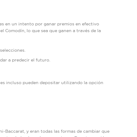
etes en un intento por ganar premios en efectivo
 el Comodín, lo que sea que ganen a través de la
 selecciones.
ar a predecir el futuro.
es incluso pueden depositar utilizando la opción
ini-Baccarat, y eran todas las formas de cambiar que