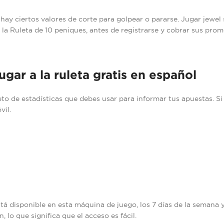
 hay ciertos valores de corte para golpear o pararse. Jugar jewel
la Ruleta de 10 peniques, antes de registrarse y cobrar sus prom
gar a la ruleta gratis en español
eto de estadísticas que debes usar para informar tus apuestas. Si e
vil.
tá disponible en esta máquina de juego, los 7 días de la semana 
 lo que significa que el acceso es fácil.