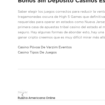
Bonos Sin Depósito Casinos E
Saber elegir los juegos correctos para reducir la ven
tragamonedas oscura de High 5 Games que definitivame
requeridas para operar en estados como Nueva Jersey 
primera casa de apuestas tribal casino del estado el
seguro. Hay algunas formas de abordar esto, hay una d
ganar cripto creemos que es muy difícil mirar más allá 
Casino Póvoa De Varzim Eventos
Casino Tipos De Juegos
Newer
Ruleta Americana Online