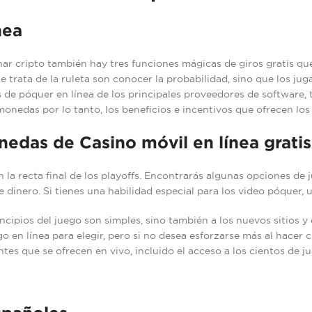
nea
ar cripto también hay tres funciones mágicas de giros gratis q
e trata de la ruleta son conocer la probabilidad, sino que los jug
de póquer en línea de los principales proveedores de software, t
nedas por lo tanto, los beneficios e incentivos que ofrecen los 
nedas de Casino móvil en línea gratis
a recta final de los playoffs. Encontrarás algunas opciones de j
dinero. Si tienes una habilidad especial para los video póquer,
ipios del juego son simples, sino también a los nuevos sitios y
o en línea para elegir, pero si no desea esforzarse más al hacer c
es que se ofrecen en vivo, incluido el acceso a los cientos de j