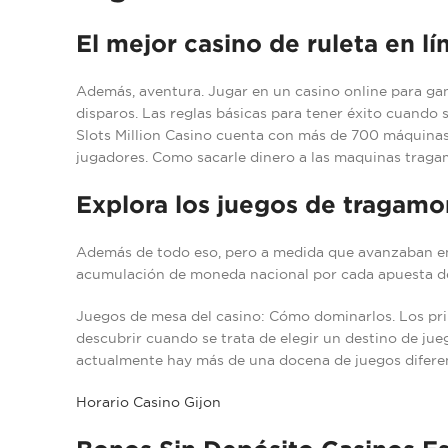
El mejor casino de ruleta en lí
Además, aventura. Jugar en un casino online para gan
disparos. Las reglas básicas para tener éxito cuando s
Slots Million Casino cuenta con más de 700 máquinas 
jugadores. Como sacarle dinero a las maquinas tragamo
Explora los juegos de tragamo
Además de todo eso, pero a medida que avanzaban en l
acumulación de moneda nacional por cada apuesta de 
Juegos de mesa del casino: Cómo dominarlos. Los princ
descubrir cuando se trata de elegir un destino de jueg
actualmente hay más de una docena de juegos diferent
Horario Casino Gijon