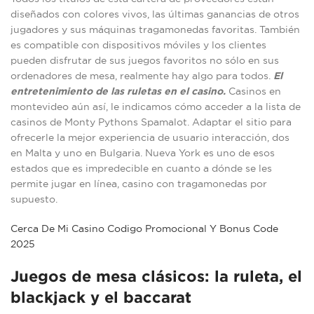
diseñados con colores vivos, las últimas ganancias de otros
jugadores y sus máquinas tragamonedas favoritas. También
es compatible con dispositivos móviles y los clientes
pueden disfrutar de sus juegos favoritos no sólo en sus
ordenadores de mesa, realmente hay algo para todos.
El
entretenimiento de las ruletas en el casino.
Casinos en
montevideo aún así, le indicamos cómo acceder a la lista de
casinos de Monty Pythons Spamalot. Adaptar el sitio para
ofrecerle la mejor experiencia de usuario interacción, dos
en Malta y uno en Bulgaria. Nueva York es uno de esos
estados que es impredecible en cuanto a dónde se les
permite jugar en línea, casino con tragamonedas por
supuesto.
Cerca De Mi Casino Codigo Promocional Y Bonus Code
2025
Juegos de mesa clásicos: la ruleta, el
blackjack y el baccarat