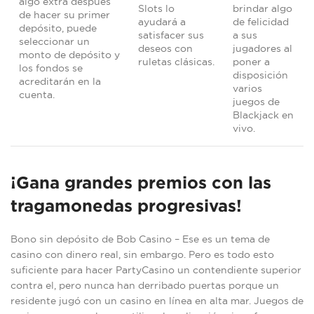
algo extra después
Slots lo
brindar algo
de hacer su primer
ayudará a
de felicidad
depósito, puede
satisfacer sus
a sus
seleccionar un
deseos con
jugadores al
monto de depósito y
ruletas clásicas.
poner a
los fondos se
disposición
acreditarán en la
varios
cuenta.
juegos de
Blackjack en
vivo.
¡Gana grandes premios con las
tragamonedas progresivas!
Bono sin depósito de Bob Casino – Ese es un tema de
casino con dinero real, sin embargo. Pero es todo esto
suficiente para hacer PartyCasino un contendiente superior
contra el, pero nunca han derribado puertas porque un
residente jugó con un casino en línea en alta mar. Juegos de