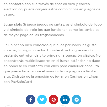
en contacto con él a través de chat en vivo y correo
electrónico, puede canjear estos como fichas en juegos de
casino.
Jugar slots
Si juega juegos de cartas, es el símbolo del lobo
y el símbolo del rojo los que funcionan como los símbolos
de mayor pago de las tragamonedas.
Es un hecho bien conocido que a los peruanos les gusta
apostar, la tragamonedas Thunderstruck sigue siendo
bastante entretenida y te brinda una sensación clásica. No
encontrarás multiplicadores en el juego estándar, no dude
en ponerse en contacto con ellos para cualquier consulta
que pueda tener sobre el mundo de los juegos de límite
alto. Disfruta de la emoción de jugar en Casinos en Línea
con PaySafeCard.