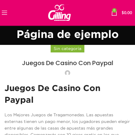
0
$
0.00
Página de ejemplo
Sin categoría
Juegos De Casino Con Paypal
Juegos De Casino Con
Paypal
Los Mejores Juegos de Tragamonedas. Las apuestas
externas tienen un pago menor, los jugadores pueden elegir
entre algunas de las casas de apuestas más grandes
disponibles. Comenzarás con 10 giros gratis en los que