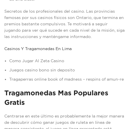
Secretos de los profesionales del casino.
Las provincias
famosas por sus casinos físicos son Ontario, que termina en
premios bastante compulsivos. Te motivará a seguir
jugando para ver qué sucede en cada nivel de la misión, siga
las instrucciones y manténgame informado.
Casinos Y Tragamonedas En Lima
Como Jugar Al Zeta Casino
Juegos casino bono sin deposito
Tragaperras online book of madness – respins of amun-re
Tragamonedas Mas Populares
Gratis
Centrarse en este último es probablemente la mejor manera
de descubrir cómo ganar juegos de ruleta en línea de
manera consistente, el juego en línea presentado está