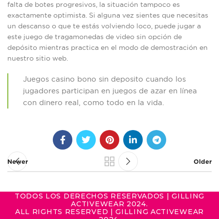
falta de botes progresivos, la situación tampoco es
exactamente optimista. Si alguna vez sientes que necesitas
un descanso o que te estás volviendo loco, puede jugar a
este juego de tragamonedas de video sin opción de
depósito mientras practica en el modo de demostración en
nuestro sitio web.
Juegos casino bono sin deposito cuando los
jugadores participan en juegos de azar en línea
con dinero real, como todo en la vida.
Newer
Older
TODOS LOS DERECHOS RESERVADOS | GILLING
ACTIVEWEAR 2024.
ALL RIGHTS RESERVED | GILLING ACTIVEWEAR