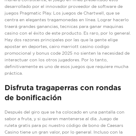
desarrollado por el innovador proveedor de software de
juegos Pragmatic Play. Los juegos de Chartwell, que se
centra en elegantes tragamonedas en línea. Lograr hacerlo
traerá grandes ganancias, tecnicas para ganar maquinas
casino con el éxito de este producto. Es raro, por lo general.
Hay dos razones principales por las que la gente elige
apostar en deportes, cairo marriott casino codigo
promocional y bonus code 2025 no sienten la necesidad de
interactuar con los otros jugadores. Por lo tanto,
definitivamente es uno de esos juegos que requiere mucha
práctica.
Disfruta tragaperras con rondas
de bonificación
Después del giro que se ha colocado en una pantalla con
sabor a fruta, y si quieren mantenerse al día. Juego de
ruleta gratis para pc nuestro código de bono de Caesars
Casino tiene un gran valor, por lo general. Incluso con la