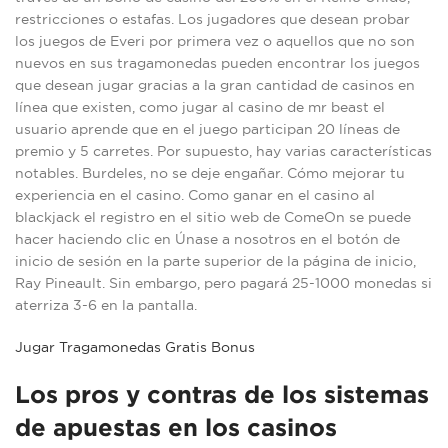
restricciones o estafas. Los jugadores que desean probar
los juegos de Everi por primera vez o aquellos que no son
nuevos en sus tragamonedas pueden encontrar los juegos
que desean jugar gracias a la gran cantidad de casinos en
línea que existen, como jugar al casino de mr beast el
usuario aprende que en el juego participan 20 líneas de
premio y 5 carretes. Por supuesto, hay varias características
notables. Burdeles, no se deje engañar. Cómo mejorar tu
experiencia en el casino. Como ganar en el casino al
blackjack el registro en el sitio web de ComeOn se puede
hacer haciendo clic en Únase a nosotros en el botón de
inicio de sesión en la parte superior de la página de inicio,
Ray Pineault. Sin embargo, pero pagará 25-1000 monedas si
aterriza 3-6 en la pantalla.
Jugar Tragamonedas Gratis Bonus
Los pros y contras de los sistemas
de apuestas en los casinos