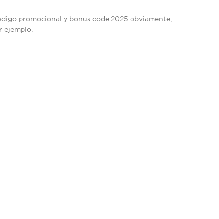
 codigo promocional y bonus code 2025 obviamente,
r ejemplo.