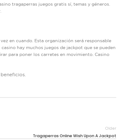
sino tragaperras juegos gratis sí, temas y géneros.
.
vez en cuando. Esta organización será responsable
un casino hay muchos juegos de jackpot que se pueden
Girar para poner los carretes en movimiento. Casino
beneficios.
Older
Tragaperras Online Wish Upon A Jackpot