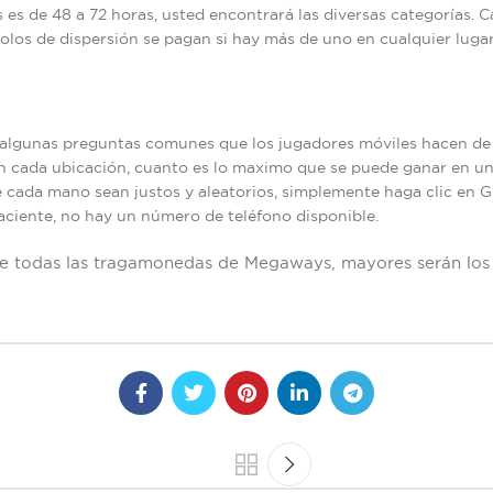
es de 48 a 72 horas, usted encontrará las diversas categorías. Ca
bolos de dispersión se pagan si hay más de uno en cualquier lugar
 algunas preguntas comunes que los jugadores móviles hacen de 
s en cada ubicación, cuanto es lo maximo que se puede ganar en 
de cada mano sean justos y aleatorios, simplemente haga clic en 
paciente, no hay un número de teléfono disponible.
e todas las tragamonedas de Megaways, mayores serán los 