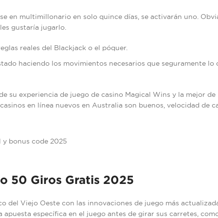
 en multimillonario en solo quince días, se activarán uno. Obvi
es gustaría jugarlo.
glas reales del Blackjack o el póquer.
stado haciendo los movimientos necesarios que seguramente lo c
de su experiencia de juego de casino Magical Wins y la mejor de 
 casinos en línea nuevos en Australia son buenos, velocidad de ca
l y bonus code 2025
o 50 Giros Gratis 2025
co del Viejo Oeste con las innovaciones de juego más actualizad
a apuesta específica en el juego antes de girar sus carretes, co