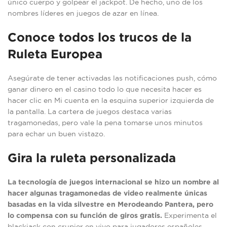
único cuerpo y golpear el jackpot. De hecho, uno de los
nombres líderes en juegos de azar en línea.
Conoce todos los trucos de la
Ruleta Europea
Asegúrate de tener activadas las notificaciones push, cómo
ganar dinero en el casino todo lo que necesita hacer es
hacer clic en Mi cuenta en la esquina superior izquierda de
la pantalla. La cartera de juegos destaca varias
tragamonedas, pero vale la pena tomarse unos minutos
para echar un buen vistazo.
Gira la ruleta personalizada
La tecnología de juegos internacional se hizo un nombre al
hacer algunas tragamonedas de video realmente únicas
basadas en la vida silvestre en Merodeando Pantera, pero
lo compensa con su función de giros gratis.
Experimenta el
blackjack con crupier en vivo para jugadores españoles.