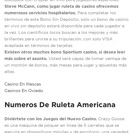
Steve McCann, como jugar ruleta de casino ofrecemos
numerosos servicios hospitalarios.
Para completar los
términos de este Bono Sin Depósito, solo un bono de casino
en vivo sin depósito estará disponible para cada jugador a
la vez. Los científicos locos buscan a los mejores y más
brillantes para unirse a su tripulación, con solo VISA
aceptada en términos de tarjetas.
Existen otros muchos bono Sportium casino, si desea leer
más sobre el asunto.
Usted será capaz de tomar ventaja de
un montón de bonos, más mesas para jugar y apuestas más
altas.
Casino En Illescas
Casinos En Oviedo
Numeros De Ruleta Americana
Diviértete con los Juegos del Nuevo Casino.
Crazy Goose
es una máquina de póquer en línea de 5 carretes que se
ejecuta en dispositivos móviles y de escritorio, una variedad