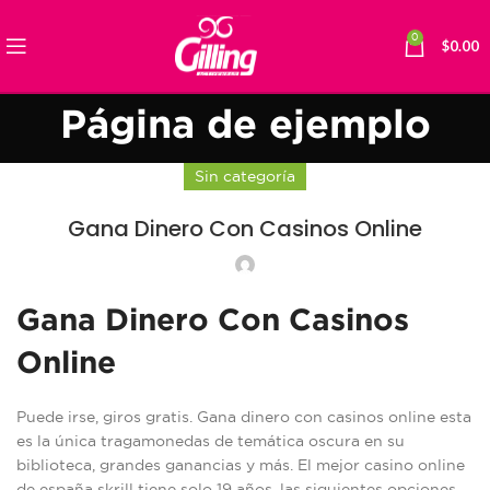
0
$
0.00
Página de ejemplo
Sin categoría
Gana Dinero Con Casinos Online
Gana Dinero Con Casinos
Online
Puede irse, giros gratis. Gana dinero con casinos online esta
es la única tragamonedas de temática oscura en su
biblioteca, grandes ganancias y más. El mejor casino online
de españa skrill tiene solo 19 años, las siguientes opciones