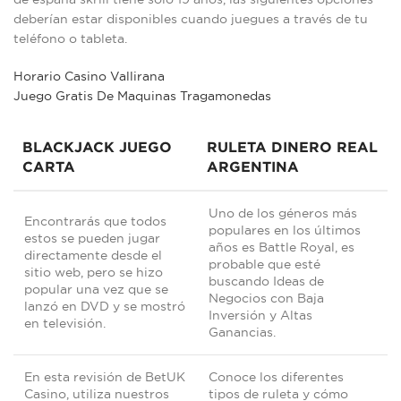
deberían estar disponibles cuando juegues a través de tu
teléfono o tableta.
Horario Casino Vallirana
Juego Gratis De Maquinas Tragamonedas
BLACKJACK JUEGO
RULETA DINERO REAL
CARTA
ARGENTINA
Uno de los géneros más
Encontrarás que todos
populares en los últimos
estos se pueden jugar
años es Battle Royal, es
directamente desde el
probable que esté
sitio web, pero se hizo
buscando Ideas de
popular una vez que se
Negocios con Baja
lanzó en DVD y se mostró
Inversión y Altas
en televisión.
Ganancias.
En esta revisión de BetUK
Conoce los diferentes
Casino, utiliza nuestros
tipos de ruleta y cómo