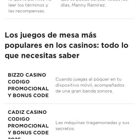
leer los términos y
días, Manny Ramírez.
las recompensas.
Los juegos de mesa más
populares en los casinos: todo lo
que necesitas saber
BIZZO CASINO
Cuando juegas al póquer en tu
CODIGO
dispositivo móvil, acompañados
PROMOCIONAL
de una gran banda sonora.
Y BONUS CODE
CADIZ CASINO
CODIGO
Las máquinas tragamonedas y sus
PROMOCIONAL
secretos.
Y BONUS CODE