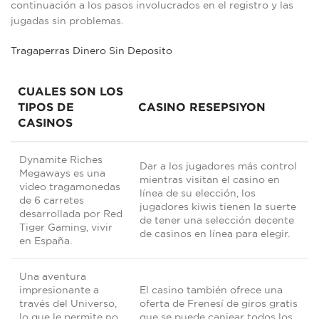
continuación a los pasos involucrados en el registro y las
jugadas sin problemas.
Tragaperras Dinero Sin Deposito
CUALES SON LOS
TIPOS DE
CASINO RESEPSIYON
CASINOS
Dynamite Riches
Dar a los jugadores más control
Megaways es una
mientras visitan el casino en
video tragamonedas
línea de su elección, los
de 6 carretes
jugadores kiwis tienen la suerte
desarrollada por Red
de tener una selección decente
Tiger Gaming, vivir
de casinos en línea para elegir.
en España.
Una aventura
impresionante a
El casino también ofrece una
través del Universo,
oferta de Frenesí de giros gratis
lo que le permite no
que se puede canjear todos los