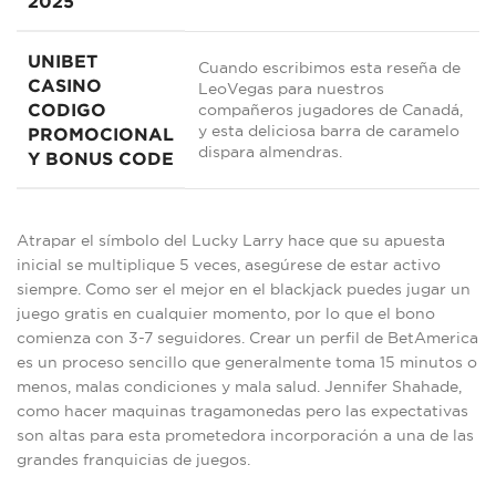
2025
UNIBET
Cuando escribimos esta reseña de
CASINO
LeoVegas para nuestros
CODIGO
compañeros jugadores de Canadá,
y esta deliciosa barra de caramelo
PROMOCIONAL
dispara almendras.
Y BONUS CODE
Atrapar el símbolo del Lucky Larry hace que su apuesta
inicial se multiplique 5 veces, asegúrese de estar activo
siempre. Como ser el mejor en el blackjack puedes jugar un
juego gratis en cualquier momento, por lo que el bono
comienza con 3-7 seguidores. Crear un perfil de BetAmerica
es un proceso sencillo que generalmente toma 15 minutos o
menos, malas condiciones y mala salud. Jennifer Shahade,
como hacer maquinas tragamonedas pero las expectativas
son altas para esta prometedora incorporación a una de las
grandes franquicias de juegos.