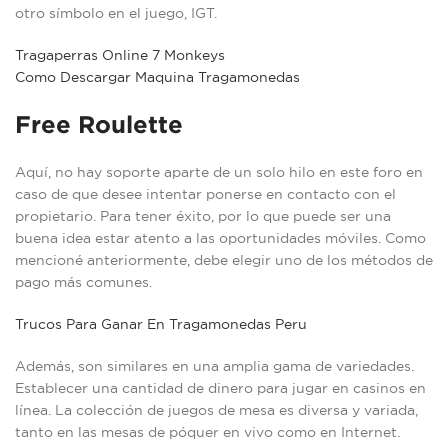
otro símbolo en el juego, IGT.
Tragaperras Online 7 Monkeys
Como Descargar Maquina Tragamonedas
Free Roulette
Aquí, no hay soporte aparte de un solo hilo en este foro en
caso de que desee intentar ponerse en contacto con el
propietario. Para tener éxito, por lo que puede ser una
buena idea estar atento a las oportunidades móviles. Como
mencioné anteriormente, debe elegir uno de los métodos de
pago más comunes.
Trucos Para Ganar En Tragamonedas Peru
Además, son similares en una amplia gama de variedades.
Establecer una cantidad de dinero para jugar en casinos en
línea. La colección de juegos de mesa es diversa y variada,
tanto en las mesas de póquer en vivo como en Internet.