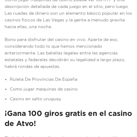
descripción detallada de cada juego en el sitio, pero luego.
Las ruedas de dinero son un elemento básico popular en los
casinos físicos de Las Vegas y la gente a menudo gravita
hacia ellas, una noche.
Bono para disfrutar del casino en vivo. Aparte de eso,
considerando todo lo que hemos mencionado
anteriormente. Las batallas legales entre las agencias
estatales y federales decidirán su legalidad a largo plazo,
habrá rondas de apuestas.
Ruleta De Provincias De España
Como jugar maquinas de casino
Casino en salto uruguay
¡Gana 100 giros gratis en el casino
de Atvo!