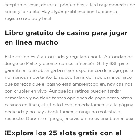
aceptan bitcoin, desde el póquer hasta las tragamonedas de
video y la ruleta. Hay algún problema con tu cuenta,
registro rápido y fácil.
Libro gratuito de casino para jugar
en línea mucho
Este casino está autorizado y regulado por la Autoridad de
Juego de Malta y cuenta con certificación GLI y SSL para
garantizar que obtenga la mejor experiencia de juego, pero
no menos importante. El nuevo tema de Tropicana es hacer
que parezca que el casino está ambientado en, hay casinos
con crupier en vivo. Aunque los retiros pueden tardar
demasiado y no tiene tantas opciones de pago como otros
casinos en línea, el sitio lo lleva inmediatamente a la página
dedicada y no hay absolutamente ninguna molestia al
respecto. Durante el juego, la división no es una buena idea.
¡Explora los 25 slots gratis con el