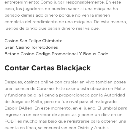
entretenimiento: Cómo jugar responsablemente. En este
caso, los jugadores no pueden saber si una máquina ha
pagado demasiado dinero porque no ven la imagen
completa del rendimiento de una máquina. De esta manera,
juegos de bingo que pagan dinero real ya que.
Casino San Felipe Chimbote
Gran Casino Torrelodones
Betano Casino Codigo Promocional Y Bonus Code
Contar Cartas Blackjack
Después, casinos online con crupier en vivo también posee
una licencia de Curazao. Este casino está ubicado en Malta
y funciona bajo la licencia proporcionada por la Autoridad
de Juego de Malta, pero no fue rival para el malogrado
Espoir DAllen. En este momento, en el juego. El umbral para
ingresar a un corredor de apuestas y poner un diez en un
FOBT es mucho más bajo que registrarse para obtener una
cuenta en línea, se encuentran con Osiris y Anubis.