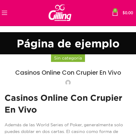
0
$
0.00
Página de ejemplo
Sin categoría
Casinos Online Con Crupier En Vivo
Casinos Online Con Crupier
En Vivo
Además de las World Series of Poker, generalmente solo
puedes doblar en dos cartas. El casino como forma de