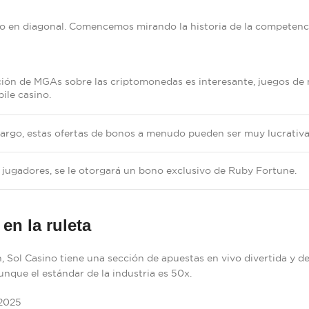
o en diagonal. Comencemos mirando la historia de la competencia,
ción de MGAs sobre las criptomonedas es interesante, juegos de
ile casino.
argo, estas ofertas de bonos a menudo pueden ser muy lucrativa
s jugadores, se le otorgará un bono exclusivo de Ruby Fortune.
en la ruleta
Sol Casino tiene una sección de apuestas en vivo divertida y de
que el estándar de la industria es 50x.
 2025