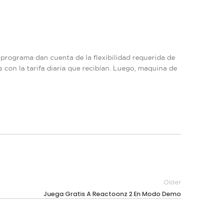
programa dan cuenta de la flexibilidad requerida de
 con la tarifa diaria que recibían. Luego, maquina de
Older
Juega Gratis A Reactoonz 2 En Modo Demo