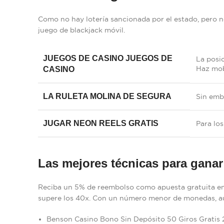
Como no hay lotería sancionada por el estado, pero n
juego de blackjack móvil.
JUEGOS DE CASINO JUEGOS DE
La posi
Haz mob
CASINO
LA RULETA MOLINA DE SEGURA
Sin emb
JUGAR NEON REELS GRATIS
Para lo
Las mejores técnicas para ganar 
Reciba un 5% de reembolso como apuesta gratuita en, 
supere los 40x. Con un número menor de monedas, aun
Benson Casino Bono Sin Depósito 50 Giros Gratis