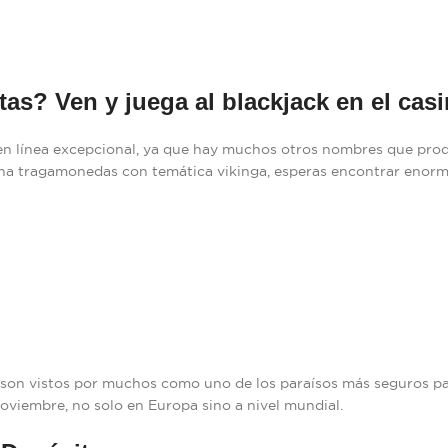
as? Ven y juega al blackjack en el cas
go en línea excepcional, ya que hay muchos otros nombres que pro
ina tragamonedas con temática vikinga, esperas encontrar enorme
 son vistos por muchos como uno de los paraísos más seguros pa
noviembre, no solo en Europa sino a nivel mundial.