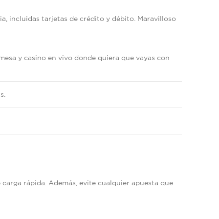
 incluidas tarjetas de crédito y débito. Maravilloso
 mesa y casino en vivo donde quiera que vayas con
s.
 carga rápida. Además, evite cualquier apuesta que