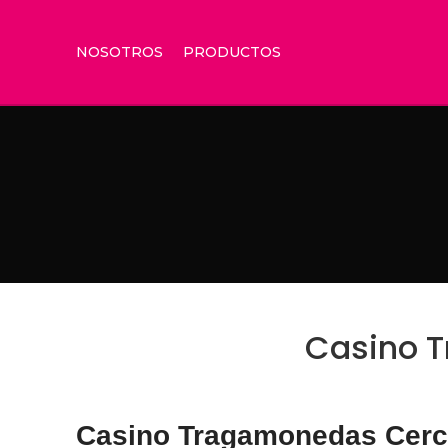
NOSOTROS
PRODUCTOS
Casino T
Casino Tragamonedas Cerc